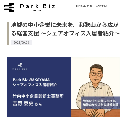
お問い合わせ・内覧予約
地域の中小企業に未来を。和歌山から広が
拠点について
る経営支援 〜シェアオフィス入居者紹介〜
お知らせ
2025/09/16
ブログ
よくあるご質問
アクセス
お問い合わせ
プライバシーポリシー
利用規約
運営会社
©︎Park Biz WAKAYAMA / Photo by 今西浩文