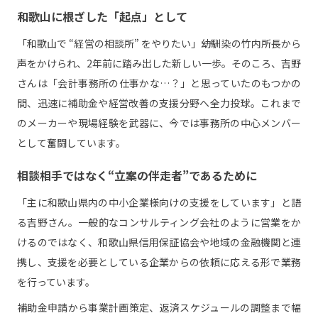
和歌山に根ざした「起点」として
「和歌山で “経営の相談所” をやりたい」――幼馴染の竹内所長から
声をかけられ、2年前に踏み出した新しい一歩。そのころ、吉野
さんは「会計事務所の仕事かな…？」と思っていたのもつかの
間、迅速に補助金や経営改善の支援分野へ全力投球。これまで
のメーカーや現場経験を武器に、今では事務所の中心メンバー
として奮闘しています。
相談相手ではなく“立案の伴走者”であるために
「主に和歌山県内の中小企業様向けの支援をしています」と語
る吉野さん。一般的なコンサルティング会社のように営業をか
けるのではなく、和歌山県信用保証協会や地域の金融機関と連
携し、支援を必要としている企業からの依頼に応える形で業務
を行っています。
補助金申請から事業計画策定、返済スケジュールの調整まで幅