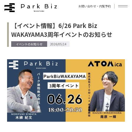
お問い合わせ・内覧予約
【イベント情報】6/26 Park Biz
拠点について
WAKAYAMA3周年イベントのお知らせ
お知らせ
イベントのお知らせ
2026/05/14
ブログ
よくあるご質問
アクセス
お問い合わせ
プライバシーポリシー
利用規約
運営会社
©︎Park Biz WAKAYAMA / Photo by 今西浩文