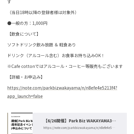
す
（当日18時以降の登録者様は対象外）
●一般の方：1,000円
【飲食について】
ソフトドリンク飲み放題 ＆ 軽食あり
ドリンク（アルコール含む）お食事お持ち込みOK！
※Cafe cottonではアルコール・コーヒー等販売もございます
【詳細・お申込み】
https://note.com/parkbizwakayama/n/n8efe4e5213f4?
app_launch=false
【6/26開催】Park Biz WAKAYAMA3周
https://note.com/parkbizwakayama/n/n8efe4e5213f4?
年記念イベントの概要とお申込みにつ
app_launch=false