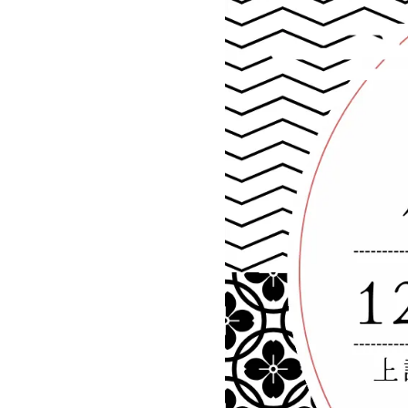
©︎Park Biz WAKAYAMA / Photo by 今西浩文