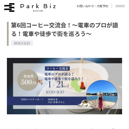
お問い合わせ・内覧予約
第6回コーヒー交流会！～電車のプロが語
拠点について
る！電車や徒歩で街を巡ろう～
お知らせ
2025/12/22
ブログ
よくあるご質問
アクセス
お問い合わせ
プライバシーポリシー
利用規約
運営会社
©︎Park Biz WAKAYAMA / Photo by 今西浩文