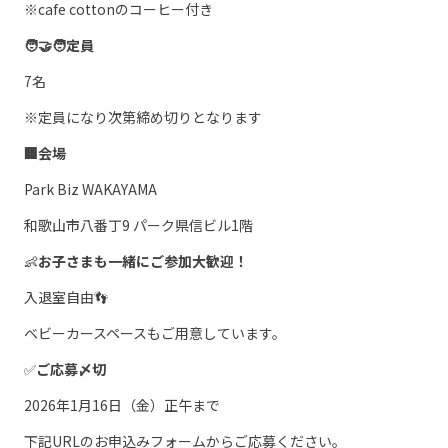
※cafe cottonのコーヒー付き
🧑‍🤝‍🧑定員
7名
※定員になり次第締め切りとなります
🏢会場
Park Biz WAKAYAMA
和歌山市八番丁9 パーク県信ビル1階
👶
お子さまも一緒にご参加大歓迎！
入退室自由👣
ベビーカースペースもご用意しています。
✅
ご応募〆切
2026年1月16日（金）正午まで
下記URLのお申込みフォームからご応募ください。