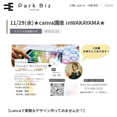
お問い合わせ・内覧予約
11/29(水)★canva講座 inWAKAYAMA★
拠点について
イベントのお知らせ
2023/11/15
お知らせ
ブログ
よくあるご質問
アクセス
お問い合わせ
プライバシーポリシー
利用規約
運営会社
©︎Park Biz WAKAYAMA / Photo by 今西浩文
【canvaで素敵なデザイン作ってみませんか？】