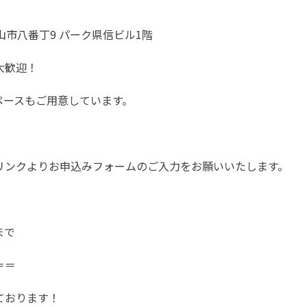
 和歌山市八番丁9 パーク県信ビル1階
大歓迎！
ペースもご用意しています。
リンクよりお申込みフォームのご入力をお願いいたします。
まで
＝＝
ております！