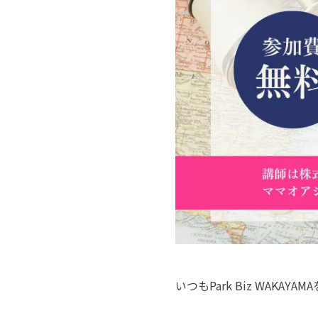
©︎Park Biz WAKAYAMA / Photo by 今西浩文
いつもPark Biz WAK