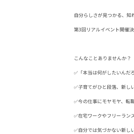
自分らしさが見つかる、知れる
第3回リアルイベント開催
こんなことありませんか？
✅️「本当は何がしたいんだ
✅️子育てがひと段落、新
✅️今の仕事にモヤモヤ、転
✅️在宅ワークやフリーラン
✅️自分では気づかない新し