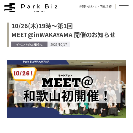
お問い合わせ・内覧予約
10/26(木)19時～第1回
拠点について
MEET@inWAKAYAMA 開催のお知らせ
お知らせ
イベントのお知らせ
2023/10/17
ブログ
よくあるご質問
アクセス
お問い合わせ
プライバシーポリシー
利用規約
運営会社
©︎Park Biz WAKAYAMA / Photo by 今西浩文