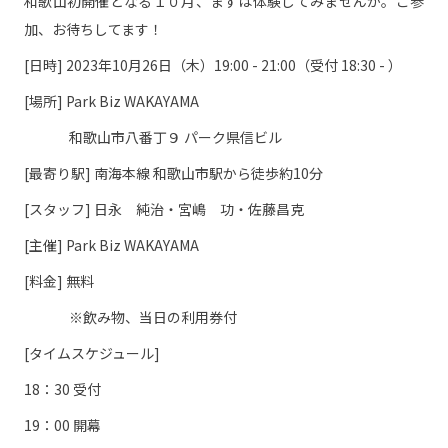
和歌山初開催となる１０月、まずは体験してみませんか。ご参
加、お待ちしてます！
[日時] 2023年10月26日（木）19:00 - 21:00（受付 18:30 - ）
[場所] Park Biz WAKAYAMA
和歌山市八番丁９ パーク県信ビル
[最寄り駅] 南海本線 和歌山市駅から徒歩約10分
[スタッフ] 日永 純治・宮嶋 功・佐藤昌克
[主催] Park Biz WAKAYAMA
[料金] 無料
※飲み物、当日の利用券付
[タイムスケジュール]
18：30 受付
19：00 開幕