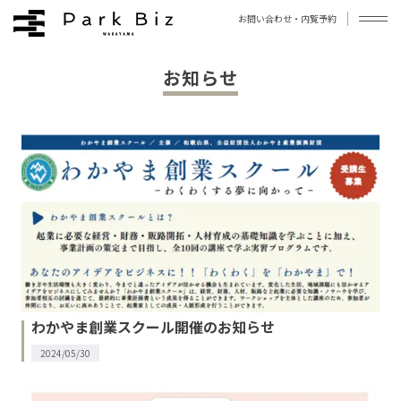
お問い合わせ・内覧予約
お知らせ
拠点について
お知らせ
ブログ
よくあるご質問
アクセス
お問い合わせ
わかやま創業スクール開催のお知らせ
プライバシーポリシー
利用規約
運営会社
2024/05/30
©︎Park Biz WAKAYAMA / Photo by 今西浩文